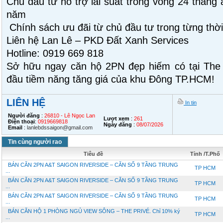
Chủ đầu tư hỗ trợ lãi suất trong vòng 24 tháng 
năm
Chính sách ưu đãi từ chủ đầu tư trong từng thờ
Liên hệ Lan Lê – PKD Đất Xanh Services
Hotline: 0919 669 818
Sở hữu ngay căn hộ 2PN đẹp hiếm có tại The
đầu tiềm năng tăng giá của khu Đông TP.HCM!
LIÊN HỆ
In tin
Người đăng
:
26810 - Lê Ngọc Lan
Lượt xem
:
261
Điện thoại
:
0919669818
Ngày đăng
:
08/07/2026
Email
:
lanlebdssaigon@gmail.com
Tin cùng người rao
Tiêu đề
Tỉnh /T.Phố
BÁN CĂN 2PN A&T SAIGON RIVERSIDE – CĂN SỐ 9 TẦNG TRUNG
TP HCM
...
BÁN CĂN 2PN A&T SAIGON RIVERSIDE – CĂN SỐ 9 TẦNG TRUNG
TP HCM
...
BÁN CĂN 2PN A&T SAIGON RIVERSIDE – CĂN SỐ 9 TẦNG TRUNG
TP HCM
...
BÁN CĂN HỘ 1 PHÒNG NGỦ VIEW SÔNG – THE PRIVÉ. Chỉ 10% ký
TP HCM
...