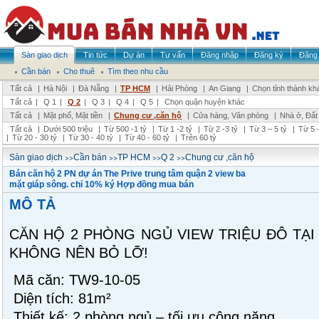
Sàn giao dịch
Tin tức
Dự án
Tư vấn
Đăng nhập
Đăng ký
Đăng 
Cần bán
Cho thuê
Tìm theo nhu cầu
Tất cả
|
Hà Nội
|
Đà Nẵng
|
TP HCM
|
Hải Phòng
|
An Giang
|
Chọn tỉnh thành kh
Tất cả
|
Q 1
|
Q 2
|
Q 3
|
Q 4
|
Q 5
|
Chọn quận huyện khác
Tất cả
|
Mặt phố, Mặt tiền
|
Chung cư ,căn hộ
|
Cửa hàng, Văn phòng
|
Nhà ở, Đất
Tất cả
|
Dưới 500 triệu
|
Từ 500 -1 tỷ
|
Từ 1 -2 tỷ
|
Từ 2 -3 tỷ
|
Từ 3 – 5 tỷ
|
Từ 5 –
|
Từ 20 - 30 tỷ
|
Từ 30 - 40 tỷ
|
Từ 40 - 60 tỷ
|
Trên 60 tỷ
>>
>>
>>
>>
Sàn giao dịch
Cần bán
TP HCM
Q 2
Chung cư ,căn hộ
Bán căn hộ 2 PN dự án The Prive trung tâm quận 2 view ba
mặt giáp sông. chỉ 10% ký Hợp đồng mua bán
MÔ TẢ
CĂN HỘ 2 PHÒNG NGỦ VIEW TRIỆU ĐÔ TẠI 
KHÔNG NÊN BỎ LỠ!
Mã căn: TW9-10-05
Diện tích: 81m²
Thiết kế: 2 phòng ngủ – tối ưu công năng