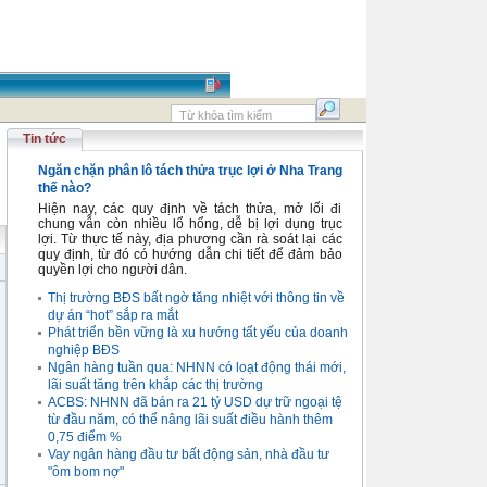
Tin tức
Ngăn chặn phân lô tách thửa trục lợi ở Nha Trang
thế nào?
Hiện nay, các quy định về tách thửa, mở lối đi
chung vẫn còn nhiều lổ hổng, dễ bị lợi dụng trục
lợi. Từ thực tế này, địa phương cần rà soát lại các
quy định, từ đó có hướng dẫn chi tiết để đảm bảo
quyền lợi cho người dân.
Thị trường BĐS bất ngờ tăng nhiệt với thông tin về
dự án “hot” sắp ra mắt
Phát triển bền vững là xu hướng tất yếu của doanh
nghiệp BĐS
Ngân hàng tuần qua: NHNN có loạt động thái mới,
lãi suất tăng trên khắp các thị trường
ACBS: NHNN đã bán ra 21 tỷ USD dự trữ ngoại tệ
từ đầu năm, có thể nâng lãi suất điều hành thêm
0,75 điểm %
Vay ngân hàng đầu tư bất động sản, nhà đầu tư
"ôm bom nợ"