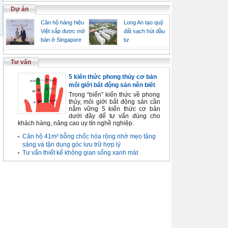
Dự án
Căn hộ hàng hiệu
Long An tạo quỹ
Việt sắp được mở
đất sạch hút đầu
bán ở Singapore
tư
Tư vấn
5 kiến thức phong thủy cơ bản
môi giới bất động sản nên biết
Trong “biển” kiến thức về phong
thủy, môi giới bất động sản cần
nắm vững 5 kiến thức cơ bản
dưới đây để tư vấn đúng cho
khách hàng, nâng cao uy tín nghề nghiệp.
Căn hộ 41m² bỗng chốc hóa rộng nhờ mẹo tăng
sáng và tận dụng góc lưu trữ hợp lý
Tư vấn thiết kế không gian sống xanh mát