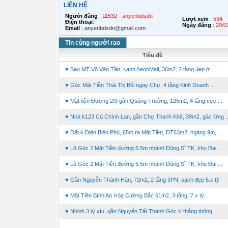
LIÊN HỆ
Người đăng
:
11532 - anyenbdsdn
Lượt xem
:
534
Điện thoại
:
Ngày đăng
:
20/0
Email
:
anyenbdsdn@gmail.com
Tin cùng người rao
Tiêu đề
♥ Sau MT Võ Văn Tần, cạnh AeonMall, 36m2, 2 tầng đẹp ở ...
♥ Góc Mặt Tiền Thái Thị Bôi ngay Chợ, 4 tầng Kinh Doanh ...
♥ Mặt tiền Đường 2/9 gần Quảng Trường, 125m2, 4 tầng cực ...
♥ Nhà k123 Cù Chính Lan, gần Chợ Thanh Khê, 39m2, gác lửng ..
♥ Đất k Điện Biên Phủ, 65m ra Mặt Tiền, DT63m2, ngang 9m, ...
♥ Lô Góc 2 Mặt Tiền đường 5.5m nhánh Dũng Sĩ TK, khu Đại ...
♥ Lô Góc 2 Mặt Tiền đường 5.5m nhánh Dũng Sĩ TK, khu Đại ...
♥ Gần Nguyễn Thành Hãn, 72m2, 2 tầng 3PN, sạch đẹp 5.x tỷ
♥ Mặt Tiền Bình An Hòa Cường Bắc 61m2, 3 tầng, 7.x tỷ
♥ Nhỉnh 3 tỷ xíu, gần Nguyễn Tất Thành Góc K thẳng thông ...