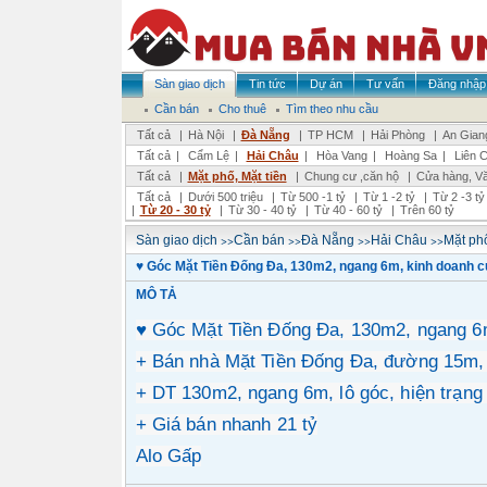
Sàn giao dịch
Tin tức
Dự án
Tư vấn
Đăng nhập
Cần bán
Cho thuê
Tìm theo nhu cầu
Tất cả
|
Hà Nội
|
Đà Nẵng
|
TP HCM
|
Hải Phòng
|
An Gian
Tất cả
|
Cẩm Lệ
|
Hải Châu
|
Hòa Vang
|
Hoàng Sa
|
Liên 
Tất cả
|
Mặt phố, Mặt tiền
|
Chung cư ,căn hộ
|
Cửa hàng, V
Tất cả
|
Dưới 500 triệu
|
Từ 500 -1 tỷ
|
Từ 1 -2 tỷ
|
Từ 2 -3 tỷ
|
Từ 20 - 30 tỷ
|
Từ 30 - 40 tỷ
|
Từ 40 - 60 tỷ
|
Trên 60 tỷ
>>
>>
>>
>>
Sàn giao dịch
Cần bán
Đà Nẵng
Hải Châu
Mặt phố
♥ Góc Mặt Tiền Đống Đa, 130m2, ngang 6m, kinh doanh 
MÔ TẢ
♥ Góc Mặt Tiền Đống Đa, 130m2, ngang 6
+ Bán nhà Mặt Tiền Đống Đa, đường 15m, 
+ DT 130m2, ngang 6m, lô góc, hiện trạng
+ Giá bán nhanh 21 tỷ
Alo Gấp