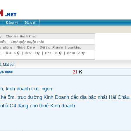
Đăng ký
Đăng tin
g
|
Chọn tỉnh thành khác
Chiểu
|
Chọn quận huyện khác
ăn phòng
|
Nhà ở, Đất ở
|
Biệt thự, Phân lô
|
Loại khác
|
Từ 3 – 5 tỷ
|
Từ 5 – 7 tỷ
|
Từ 7 – 10 tỷ
|
Từ 10 - 20 tỷ
, Mặt tiền
21
tỷ
cực ngon
m, kinh doanh cực ngon
hè 5m, trục đường Kinh Doanh đắc địa bậc nhất Hải Châu.
 nhà C4 đang cho thuê Kinh doanh