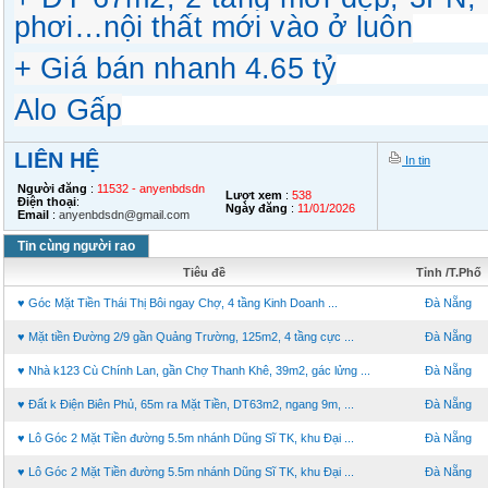
phơi…nội thất mới vào ở luôn
+ Giá bán nhanh 4.65 tỷ
Alo Gấp
LIÊN HỆ
In tin
Người đăng
:
11532 - anyenbdsdn
Lượt xem
:
538
Điện thoại
:
Ngày đăng
:
11/01/2026
Email
:
anyenbdsdn@gmail.com
Tin cùng người rao
Tiêu đề
Tỉnh /T.Phố
♥ Góc Mặt Tiền Thái Thị Bôi ngay Chợ, 4 tầng Kinh Doanh ...
Đà Nẵng
♥ Mặt tiền Đường 2/9 gần Quảng Trường, 125m2, 4 tầng cực ...
Đà Nẵng
♥ Nhà k123 Cù Chính Lan, gần Chợ Thanh Khê, 39m2, gác lửng ...
Đà Nẵng
♥ Đất k Điện Biên Phủ, 65m ra Mặt Tiền, DT63m2, ngang 9m, ...
Đà Nẵng
♥ Lô Góc 2 Mặt Tiền đường 5.5m nhánh Dũng Sĩ TK, khu Đại ...
Đà Nẵng
♥ Lô Góc 2 Mặt Tiền đường 5.5m nhánh Dũng Sĩ TK, khu Đại ...
Đà Nẵng