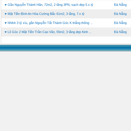
♥ Gần Nguyễn Thành Hãn, 72m2, 2 tầng 3PN, sạch đẹp 5.x tỷ
Đà Nẵng
♥ Mặt Tiền Bình An Hòa Cường Bắc 61m2, 3 tầng, 7.x tỷ
Đà Nẵng
♥ Nhỉnh 3 tỷ xíu, gần Nguyễn Tất Thành Góc K thẳng thông ...
Đà Nẵng
♥ Lô Góc 2 Mặt Tiền Trần Cao Vân, 55m2, 3 tầng đẹp Kinh ...
Đà Nẵng