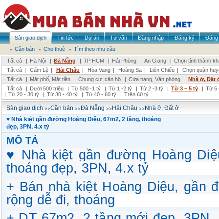
Sàn giao dịch
Tin tức
Dự án
Tư vấn
Đăng nhập
Đăng ký
Đăng 
Cần bán
Cho thuê
Tìm theo nhu cầu
Tất cả
|
Hà Nội
|
Đà Nẵng
|
TP HCM
|
Hải Phòng
|
An Giang
|
Chọn tỉnh thành k
Tất cả
|
Cẩm Lệ
|
Hải Châu
|
Hòa Vang
|
Hoàng Sa
|
Liên Chiểu
|
Chọn quận huy
Tất cả
|
Mặt phố, Mặt tiền
|
Chung cư ,căn hộ
|
Cửa hàng, Văn phòng
|
Nhà ở, Đất 
Tất cả
|
Dưới 500 triệu
|
Từ 500 -1 tỷ
|
Từ 1 -2 tỷ
|
Từ 2 -3 tỷ
|
Từ 3 – 5 tỷ
|
Từ 5 
|
Từ 20 - 30 tỷ
|
Từ 30 - 40 tỷ
|
Từ 40 - 60 tỷ
|
Trên 60 tỷ
>>
>>
>>
>>
Sàn giao dịch
Cần bán
Đà Nẵng
Hải Châu
Nhà ở, Đất ở
♥ Nhà kiệt gần đường Hoàng Diệu, 67m2, 2 tầng, thoáng
đẹp, 3PN, 4.x tỷ
MÔ TẢ
♥ Nhà kiệt gần đường Hoàng Diệu
thoáng đẹp, 3PN, 4.x tỷ
+ Bán nhà kiệt Hoàng Diệu, gần đ
rộng dễ đi, thoáng
+ DT 67m2, 2 tầng mới đẹp, 3PN,