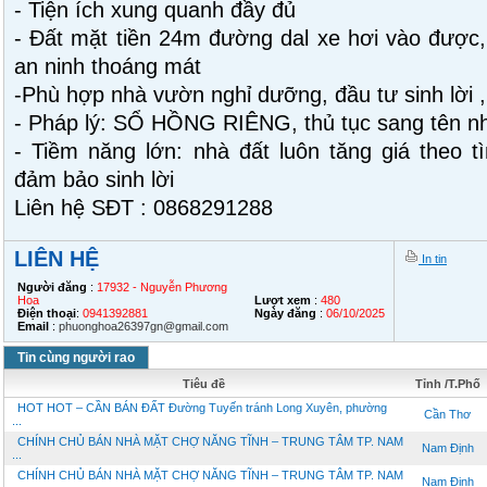
- Tiện ích xung quanh đầy đủ
- Đất mặt tiền 24m đường dal xe hơi vào được
an ninh thoáng mát
-Phù hợp nhà vườn nghỉ dưỡng, đầu tư sinh lời ,
- Pháp lý: SỔ HỒNG RIÊNG, thủ tục sang tên n
- Tiềm năng lớn: nhà đất luôn tăng giá theo 
đảm bảo sinh lời
Liên hệ SĐT : 0868291288
LIÊN HỆ
In tin
Người đăng
:
17932 - Nguyễn Phương
Hoa
Lượt xem
:
480
Điện thoại
:
0941392881
Ngày đăng
:
06/10/2025
Email
:
phuonghoa26397gn@gmail.com
Tin cùng người rao
Tiêu đề
Tỉnh /T.Phố
HOT HOT – CẦN BÁN ĐẤT Đường Tuyến tránh Long Xuyên, phường
Cần Thơ
...
CHÍNH CHỦ BÁN NHÀ MẶT CHỢ NĂNG TĨNH – TRUNG TÂM TP. NAM
Nam Định
...
CHÍNH CHỦ BÁN NHÀ MẶT CHỢ NĂNG TĨNH – TRUNG TÂM TP. NAM
Nam Định