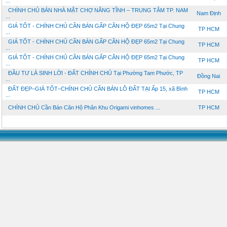
...
CHÍNH CHỦ BÁN NHÀ MẶT CHỢ NĂNG TĨNH – TRUNG TÂM TP. NAM
Nam Định
...
GIÁ TỐT - CHÍNH CHỦ CẦN BÁN GẤP CĂN HỘ ĐẸP 65m2 Tại Chung
TP HCM
...
GIÁ TỐT - CHÍNH CHỦ CẦN BÁN GẤP CĂN HỘ ĐẸP 65m2 Tại Chung
TP HCM
...
GIÁ TỐT - CHÍNH CHỦ CẦN BÁN GẤP CĂN HỘ ĐẸP 65m2 Tại Chung
TP HCM
...
ĐẦU TƯ LÀ SINH LỜI - ĐẤT CHÍNH CHỦ Tại Phường Tam Phước, TP
Đồng Nai
...
ĐẤT ĐẸP–GIÁ TỐT–CHÍNH CHỦ CẦN BÁN LÔ ĐẤT TẠI Ấp 15, xã Bình
TP HCM
...
CHÍNH CHỦ Cần Bán Căn Hộ Phân Khu Origami vinhomes ...
TP HCM