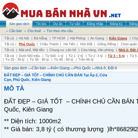
Sàn giao dịch
Tin tức
Dự án
Tư vấn
Đăng nhập
Đăng ký
Đăng 
Cần bán
Cho thuê
Tìm theo nhu cầu
Tất cả
|
Hà Nội
|
Đà Nẵng
|
TP HCM
|
Hải Phòng
|
An Giang
|
Kiên Giang
|
Chọ
Tất cả
|
Phú Quốc
|
Châu Thành
|
Hà Tiên
|
Hòn Đất
|
Giồng Riềng
|
Chọn quận
Tất cả
|
Mặt phố, Mặt tiền
|
Chung cư ,căn hộ
|
Cửa hàng, Văn phòng
|
Nhà ở, Đất 
Tất cả
|
Dưới 500 triệu
|
Từ 500 -1 tỷ
|
Từ 1 -2 tỷ
|
Từ 2 -3 tỷ
|
Từ 3 – 5 tỷ
|
Từ 5 
|
Từ 20 - 30 tỷ
|
Từ 30 - 40 tỷ
|
Từ 40 - 60 tỷ
|
Trên 60 tỷ
>>
>>
>>
>>
Sàn giao dịch
Cần bán
Kiên Giang
Phú Quốc
Nhà ở, Đất ở
ĐẤT ĐẸP – GIÁ TỐT – CHÍNH CHỦ CẦN BÁN Tại Ấp 2, Cửa
Cạn, Phú Quốc, Kiên Giang
MÔ TẢ
ĐẤT ĐẸP – GIÁ TỐT – CHÍNH CHỦ CẦN BÁN Tạ
Quốc, Kiên Giang
** Diện tích: 1000m2
** Giá bán: 3,8 tỷ ( có thương lượng )lh*86829l