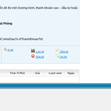
iển đô thị mới Dương Kinh, thanh khoản cao – đầu tư hoặc
ải Phòng
#CoHoiDauTu #ThanhKhoanTot
In tin
Lưu lại
Sửa tin
Xóa tin
Up tin
Tỉnh /T.Phố
Giá
Lượt xem
Ngày