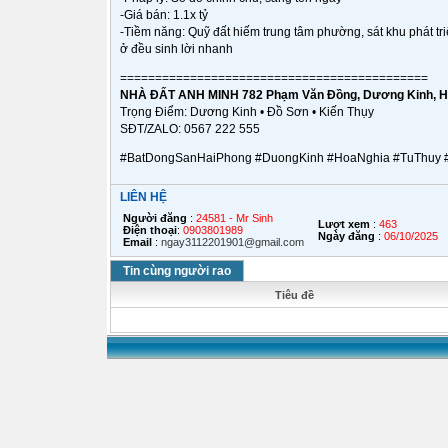
-Giá bán: 1.1x tỷ
-Tiềm năng: Quỹ đất hiếm trung tâm phường, sát khu phát tr
ở đều sinh lời nhanh
============================================
NHÀ ĐẤT ANH MINH 782 Phạm Văn Đồng, Dương Kinh, H
Trọng Điểm: Dương Kinh • Đồ Sơn • Kiến Thụy
SĐT/ZALO: 0567 222 555
#BatDongSanHaiPhong #DuongKinh #HoaNghia #TuThuy 
LIÊN HỆ
Người đăng
:
24581 - Mr Sinh
Lượt xem
:
463
Điện thoại
:
0903801989
Ngày đăng
:
06/10/2025
Email
:
ngay3112201901@gmail.com
Tin cùng người rao
Tiêu đề