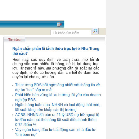
Tin tức
Ngăn chặn phân lô tách thửa trục lợi ở Nha Trang
thế nào?
Hiện nay, các quy định về tách thửa, mở lối đi
chung vẫn còn nhiều lổ hổng, dễ bị lợi dụng trục
lợi. Từ thực tế này, địa phương cần rà soát lại các
quy định, từ đó có hướng dẫn chi tiết để đảm bảo
quyền lợi cho người dân.
Thị trường BĐS bất ngờ tăng nhiệt với thông tin về
dự án “hot” sắp ra mắt
Phát triển bền vững là xu hướng tất yếu của doanh
nghiệp BĐS
Ngân hàng tuần qua: NHNN có loạt động thái mới,
lãi suất tăng trên khắp các thị trường
ACBS: NHNN đã bán ra 21 tỷ USD dự trữ ngoại tệ
từ đầu năm, có thể nâng lãi suất điều hành thêm
0,75 điểm %
Vay ngân hàng đầu tư bất động sản, nhà đầu tư
"ôm bom nợ"