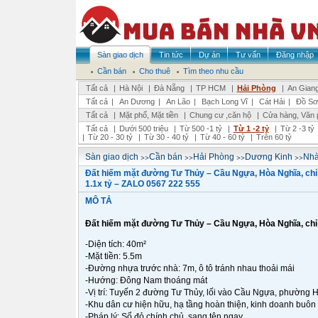
Sàn giao dịch
Tin tức
Dự án
Tư vấn
Đăng nhập
Cần bán
Cho thuê
Tìm theo nhu cầu
Tất cả
|
Hà Nội
|
Đà Nẵng
|
TP HCM
|
Hải Phòng
|
An Gian
Tất cả
|
An Dương
|
An Lão
|
Bạch Long Vĩ
|
Cát Hải
|
Đồ Sơ
Tất cả
|
Mặt phố, Mặt tiền
|
Chung cư ,căn hộ
|
Cửa hàng, Văn 
Tất cả
|
Dưới 500 triệu
|
Từ 500 -1 tỷ
|
Từ 1 -2 tỷ
|
Từ 2 -3 tỷ
|
Từ 20 - 30 tỷ
|
Từ 30 - 40 tỷ
|
Từ 40 - 60 tỷ
|
Trên 60 tỷ
>>
>>
>>
>>
Sàn giao dịch
Cần bán
Hải Phòng
Dương Kinh
Nhà
Đất hiếm mặt đường Tư Thủy – Cầu Ngựa, Hòa Nghĩa, chỉ
1.1x tỷ – ZALO 0567 222 555
MÔ TẢ
Đất hiếm mặt đường Tư Thủy – Cầu Ngựa, Hòa Nghĩa, chỉ 
-Diện tích: 40m²
-Mặt tiền: 5.5m
-Đường nhựa trước nhà: 7m, ô tô tránh nhau thoải mái
-Hướng: Đông Nam thoáng mát
-Vị trí: Tuyến 2 đường Tư Thủy, lối vào Cầu Ngựa, phường
-Khu dân cư hiện hữu, hạ tầng hoàn thiện, kinh doanh buôn 
-Pháp lý: Sổ đỏ chính chủ, sang tên ngay