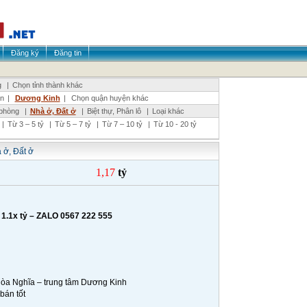
Đăng ký
Đăng tin
g
|
Chọn tỉnh thành khác
n
|
Dương Kinh
|
Chọn quận huyện khác
phòng
|
Nhà ở, Đất ở
|
Biệt thự, Phân lô
|
Loại khác
|
Từ 3 – 5 tỷ
|
Từ 5 – 7 tỷ
|
Từ 7 – 10 tỷ
|
Từ 10 - 20 tỷ
 ở, Đất ở
1,17
tỷ
1.1x tỷ – ZALO 0567 222 555
 Hòa Nghĩa – trung tâm Dương Kinh
bán tốt