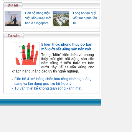
Dự án
Căn hộ hàng hiệu
Long An tạo quỹ
Việt sắp được mở
đất sạch hút đầu
bán ở Singapore
tư
Tư vấn
5 kiến thức phong thủy cơ bản
môi giới bất động sản nên biết
Trong “biển” kiến thức về phong
thủy, môi giới bất động sản cần
nắm vững 5 kiến thức cơ bản
dưới đây để tư vấn đúng cho
khách hàng, nâng cao uy tín nghề nghiệp.
Căn hộ 41m² bỗng chốc hóa rộng nhờ mẹo tăng
sáng và tận dụng góc lưu trữ hợp lý
Tư vấn thiết kế không gian sống xanh mát