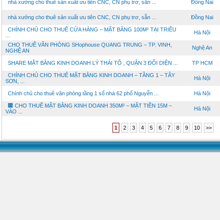
nhà xưởng cho thuê sản xuất ưu tiên CNC, CN phụ trơ, sẵn ...
Đồng Nai
nhà xưởng cho thuê sản xuất ưu tiên CNC, CN phụ trơ, sẵn ...
Đồng Nai
CHÍNH CHỦ CHO THUÊ CỬA HÀNG – MẶT BẰNG 100M² TẠI TRIỀU
Hà Nội
...
CHO THUÊ VĂN PHÒNG SHophouse QUANG TRUNG – TP. VINH,
Nghệ An
NGHỆ AN
SHARE MẶT BẰNG KINH DOANH LÝ THÁI TỔ , QUẬN 3 ĐỐI DIỆN ...
TP HCM
CHÍNH CHỦ CHO THUÊ MẶT BẰNG KINH DOANH – TẦNG 1 – TÂY
Hà Nội
SƠN, ...
Chính chủ cho thuê văn phòng tầng 1 số nhà 62 phố Nguyễn ...
Hà Nội
🏢 CHO THUÊ MẶT BẰNG KINH DOANH 350M² – MẶT TIỀN 15M –
Hà Nội
VÀO ...
1
2
3
4
5
6
7
8
9
10
>>