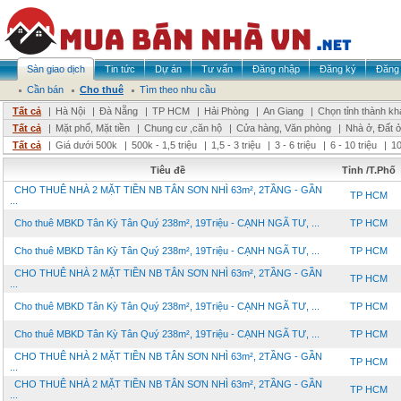
Sàn giao dịch
Tin tức
Dự án
Tư vấn
Đăng nhập
Đăng ký
Đăng 
Cần bán
Cho thuê
Tìm theo nhu cầu
Tất cả
|
Hà Nội
|
Đà Nẵng
|
TP HCM
|
Hải Phòng
|
An Giang
|
Chọn tỉnh thành kh
Tất cả
|
Mặt phố, Mặt tiền
|
Chung cư ,căn hộ
|
Cửa hàng, Văn phòng
|
Nhà ở, Đất 
Tất cả
|
Giá dưới 500k
|
500k - 1,5 triệu
|
1,5 - 3 triệu
|
3 - 6 triệu
|
6 - 10 triệu
|
10
Tiêu đề
Tỉnh /T.Phố
CHO THUÊ NHÀ 2 MẶT TIỀN NB TÂN SƠN NHÌ 63m², 2TẦNG - GẦN
TP HCM
...
Cho thuê MBKD Tân Kỳ Tân Quý 238m², 19Triệu - CẠNH NGÃ TƯ, ...
TP HCM
Cho thuê MBKD Tân Kỳ Tân Quý 238m², 19Triệu - CẠNH NGÃ TƯ, ...
TP HCM
CHO THUÊ NHÀ 2 MẶT TIỀN NB TÂN SƠN NHÌ 63m², 2TẦNG - GẦN
TP HCM
...
Cho thuê MBKD Tân Kỳ Tân Quý 238m², 19Triệu - CẠNH NGÃ TƯ, ...
TP HCM
Cho thuê MBKD Tân Kỳ Tân Quý 238m², 19Triệu - CẠNH NGÃ TƯ, ...
TP HCM
CHO THUÊ NHÀ 2 MẶT TIỀN NB TÂN SƠN NHÌ 63m², 2TẦNG - GẦN
TP HCM
...
CHO THUÊ NHÀ 2 MẶT TIỀN NB TÂN SƠN NHÌ 63m², 2TẦNG - GẦN
TP HCM
...