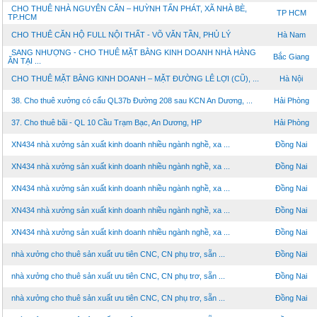
CHO THUÊ NHÀ NGUYÊN CĂN – HUỲNH TẤN PHÁT, XÃ NHÀ BÈ,
TP HCM
TP.HCM
CHO THUÊ CĂN HỘ FULL NỘI THẤT - VÕ VĂN TẦN, PHỦ LÝ
Hà Nam
SANG NHƯỢNG - CHO THUÊ MẶT BẰNG KINH DOANH NHÀ HÀNG
Bắc Giang
ĂN TẠI ...
CHO THUÊ MẶT BẰNG KINH DOANH – MẶT ĐƯỜNG LÊ LỢI (CŨ), ...
Hà Nội
38. Cho thuê xưởng có cẩu QL37b Đường 208 sau KCN An Dương, ...
Hải Phòng
37. Cho thuê bãi - QL 10 Cầu Trạm Bạc, An Dương, HP
Hải Phòng
XN434 nhà xưởng sản xuất kinh doanh nhiều ngành nghề, xa ...
Đồng Nai
XN434 nhà xưởng sản xuất kinh doanh nhiều ngành nghề, xa ...
Đồng Nai
XN434 nhà xưởng sản xuất kinh doanh nhiều ngành nghề, xa ...
Đồng Nai
XN434 nhà xưởng sản xuất kinh doanh nhiều ngành nghề, xa ...
Đồng Nai
XN434 nhà xưởng sản xuất kinh doanh nhiều ngành nghề, xa ...
Đồng Nai
nhà xưởng cho thuê sản xuất ưu tiên CNC, CN phụ trơ, sẵn ...
Đồng Nai
nhà xưởng cho thuê sản xuất ưu tiên CNC, CN phụ trơ, sẵn ...
Đồng Nai
nhà xưởng cho thuê sản xuất ưu tiên CNC, CN phụ trơ, sẵn ...
Đồng Nai